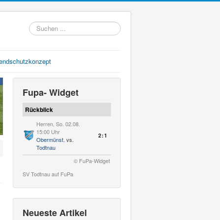
Suchen
...
gendschutzkonzept
Fupa- Widget
Rückblick
Herren, So. 02.08.
15:00 Uhr
2:1
Obermünst.
vs.
Todtnau
© FuPa-Widget
SV Todtnau auf FuPa
Neueste Artikel