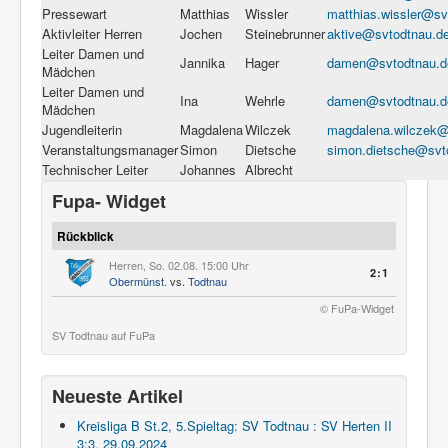
Pressewart
Matthias
Wissler
matthias.wissler@sv
Aktivleiter Herren
Jochen
Steinebrunner
aktive@svtodtnau.d
Leiter Damen und
Jannika
Hager
damen@svtodtnau.d
Mädchen
Leiter Damen und
Ina
Wehrle
damen@svtodtnau.d
Mädchen
Jugendleiterin
Magdalena
Wilczek
magdalena.wilczek@
Veranstaltungsmanager
Simon
Dietsche
simon.dietsche@svt
Technischer Leiter
Johannes
Albrecht
Fupa- Widget
Rückblick
Herren, So. 02.08. 15:00 Uhr
2:1
Obermünst.
vs.
Todtnau
© FuPa-Widget
SV Todtnau auf FuPa
Neueste Artikel
Kreisliga B St.2, 5.Spieltag: SV Todtnau : SV Herten II
3:3, 29.09.2024