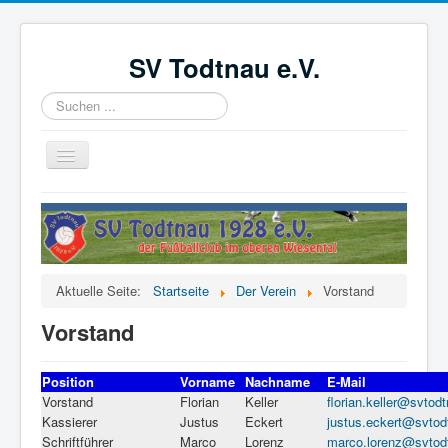
SV Todtnau e.V.
Suchen
...
Navigation
an/aus
Startseite
News
Der Verein
Aktuelle Seite:
Startseite
Der Verein
Vorstand
Aktive
Vorstand
Jugend
Förderverein
Position
Vorname
Nachname
E-Mail
Vorstand
Florian
Keller
florian.keller@svtod
Videoüberwachung
Kassierer
Justus
Eckert
justus.eckert@svtod
Schriftführer
Marco
Lorenz
marco.lorenz@svtod
Kinder- und Jugendschutzkonzept