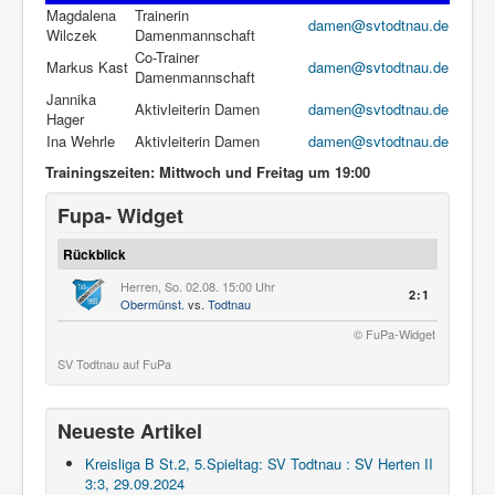
Magdalena
Trainerin
damen@svtodtnau.de
Wilczek
Damenmannschaft
Co-Trainer
Markus Kast
damen@svtodtnau.de
Damenmannschaft
Jannika
Aktivleiterin Damen
damen@svtodtnau.de
Hager
Ina Wehrle
Aktivleiterin Damen
damen@svtodtnau.de
Trainingszeiten: Mittwoch und Freitag um 19:00
Fupa- Widget
Rückblick
Herren, So. 02.08. 15:00 Uhr
2:1
Obermünst.
vs.
Todtnau
© FuPa-Widget
SV Todtnau auf FuPa
Neueste Artikel
Kreisliga B St.2, 5.Spieltag: SV Todtnau : SV Herten II
3:3, 29.09.2024