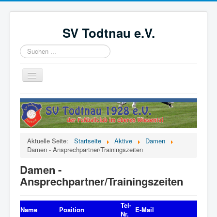
SV Todtnau e.V.
Suchen
...
Navigation
an/aus
Startseite
News
Der Verein
Aktuelle Seite:
Startseite
Aktive
Damen
Aktive
Damen - Ansprechpartner/Trainingszeiten
Jugend
Damen -
Ansprechpartner/Trainingszeiten
Förderverein
Videoüberwachung
Tel-
Name
Position
E-Mail
Nr.
Kinder- und Jugendschutzkonzept