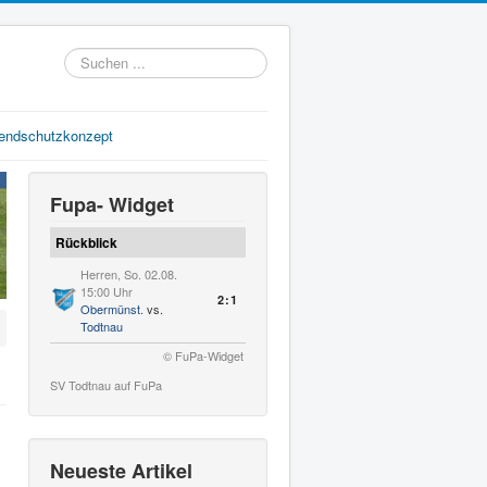
Suchen
...
gendschutzkonzept
Fupa- Widget
Rückblick
Herren, So. 02.08.
15:00 Uhr
2:1
Obermünst.
vs.
Todtnau
© FuPa-Widget
SV Todtnau auf FuPa
Neueste Artikel