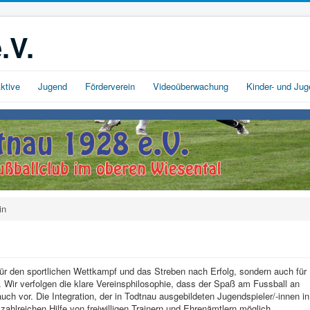
.V.
ktive
Jugend
Förderverein
Videoüberwachung
Kinder- und Ju
in
für den sportlichen Wettkampf und das Streben nach Erfolg, sondern auch für
 Wir verfolgen die klare Vereinsphilosophie, dass der Spaß am Fussball an
uch vor. Die Integration, der in Todtnau ausgebildeten Jugendspieler/-innen in
zahlreichen Hilfe von freiwilligen Trainern und Ehrenämtlern möglich.