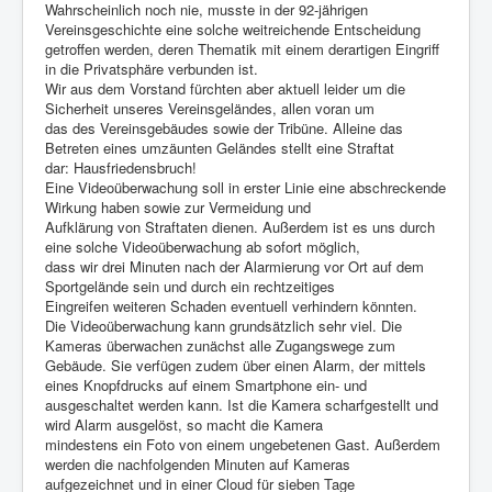
Wahrscheinlich noch nie, musste in der 92-jährigen
Vereinsgeschichte eine solche weitreichende Entscheidung
getroffen werden, deren Thematik mit einem derartigen Eingriff
in die Privatsphäre verbunden ist.
Wir aus dem Vorstand fürchten aber aktuell leider um die
Sicherheit unseres Vereinsgeländes, allen voran um
das des Vereinsgebäudes sowie der Tribüne. Alleine das
Betreten eines umzäunten Geländes stellt eine Straftat
dar: Hausfriedensbruch!
Eine Videoüberwachung soll in erster Linie eine abschreckende
Wirkung haben sowie zur Vermeidung und
Aufklärung von Straftaten dienen. Außerdem ist es uns durch
eine solche Videoüberwachung ab sofort möglich,
dass wir drei Minuten nach der Alarmierung vor Ort auf dem
Sportgelände sein und durch ein rechtzeitiges
Eingreifen weiteren Schaden eventuell verhindern könnten.
Die Videoüberwachung kann grundsätzlich sehr viel. Die
Kameras überwachen zunächst alle Zugangswege zum
Gebäude. Sie verfügen zudem über einen Alarm, der mittels
eines Knopfdrucks auf einem Smartphone ein- und
ausgeschaltet werden kann. Ist die Kamera scharfgestellt und
wird Alarm ausgelöst, so macht die Kamera
mindestens ein Foto von einem ungebetenen Gast. Außerdem
werden die nachfolgenden Minuten auf Kameras
aufgezeichnet und in einer Cloud für sieben Tage