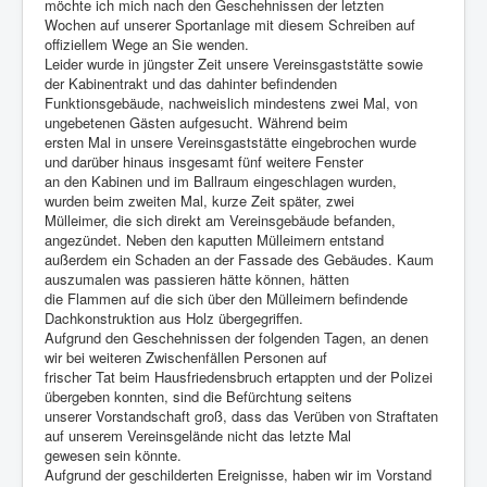
möchte ich mich nach den Geschehnissen der letzten
Wochen auf unserer Sportanlage mit diesem Schreiben auf
offiziellem Wege an Sie wenden.
Leider wurde in jüngster Zeit unsere Vereinsgaststätte sowie
der Kabinentrakt und das dahinter befindenden
Funktionsgebäude, nachweislich mindestens zwei Mal, von
ungebetenen Gästen aufgesucht. Während beim
ersten Mal in unsere Vereinsgaststätte eingebrochen wurde
und darüber hinaus insgesamt fünf weitere Fenster
an den Kabinen und im Ballraum eingeschlagen wurden,
wurden beim zweiten Mal, kurze Zeit später, zwei
Mülleimer, die sich direkt am Vereinsgebäude befanden,
angezündet. Neben den kaputten Mülleimern entstand
außerdem ein Schaden an der Fassade des Gebäudes. Kaum
auszumalen was passieren hätte können, hätten
die Flammen auf die sich über den Mülleimern befindende
Dachkonstruktion aus Holz übergegriffen.
Aufgrund den Geschehnissen der folgenden Tagen, an denen
wir bei weiteren Zwischenfällen Personen auf
frischer Tat beim Hausfriedensbruch ertappten und der Polizei
übergeben konnten, sind die Befürchtung seitens
unserer Vorstandschaft groß, dass das Verüben von Straftaten
auf unserem Vereinsgelände nicht das letzte Mal
gewesen sein könnte.
Aufgrund der geschilderten Ereignisse, haben wir im Vorstand