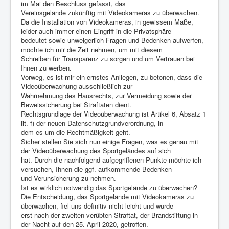
im Mai den Beschluss gefasst, das
Vereinsgelände zukünftig mit Videokameras zu überwachen.
Da die Installation von Videokameras, in gewissem Maße,
leider auch immer einen Eingriff in die Privatsphäre
bedeutet sowie unweigerlich Fragen und Bedenken aufwerfen,
möchte ich mir die Zeit nehmen, um mit diesem
Schreiben für Transparenz zu sorgen und um Vertrauen bei
Ihnen zu werben.
Vorweg, es ist mir ein ernstes Anliegen, zu betonen, dass die
Videoüberwachung ausschließlich zur
Wahrnehmung des Hausrechts, zur Vermeidung sowie der
Beweissicherung bei Straftaten dient.
Rechtsgrundlage der Videoüberwachung ist Artikel 6, Absatz 1
lit. f) der neuen Datenschutzgrundverordnung, in
dem es um die Rechtmäßigkeit geht.
Sicher stellen Sie sich nun einige Fragen, was es genau mit
der Videoüberwachung des Sportgeländes auf sich
hat. Durch die nachfolgend aufgegriffenen Punkte möchte ich
versuchen, Ihnen die ggf. aufkommende Bedenken
und Verunsicherung zu nehmen.
Ist es wirklich notwendig das Sportgelände zu überwachen?
Die Entscheidung, das Sportgelände mit Videokameras zu
überwachen, fiel uns definitiv nicht leicht und wurde
erst nach der zweiten verübten Straftat, der Brandstiftung in
der Nacht auf den 25. April 2020, getroffen.