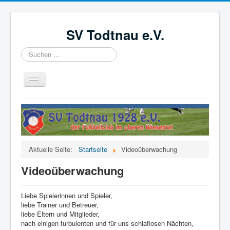
SV Todtnau e.V.
Suchen
...
Navigation
an/aus
Startseite
News
Der Verein
Aktuelle Seite:
Startseite
Videoüberwachung
Aktive
Videoüberwachung
Jugend
Förderverein
Liebe Spielerinnen und Spieler,
liebe Trainer und Betreuer,
Videoüberwachung
liebe Eltern und Mitglieder,
nach einigen turbulenten und für uns schlaflosen Nächten,
Kinder- und Jugendschutzkonzept