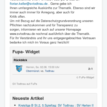
florian.keller@svtodtnau.de
. Gerne gebe ich
Ihnen umfangreiche Auskünfte zur Thematik. Ebenso sind wir
immer auch immer für Anregung, aber auch für
Kritik offen.
Um mit Bezug auf die Datenschutzgrundverordnung unseren
Pflichten nachzukommen und für Transparenz zu
sorgen, informieren wir auch auf unserer Homepage
www.svtodtnau.de nochmal ausführlich über die Thematik.
Für Ihr Verständnis und Ihr uns entgegengebrachtes Vertrauen
bedanke ich mich im Voraus ganz herzlich!
Fupa- Widget
Rückblick
Herren, So. 02.08. 15:00 Uhr
2:1
Obermünst.
vs.
Todtnau
© FuPa-Widget
SV Todtnau auf FuPa
Neueste Artikel
Kreisliga B St.2, 5.Spieltag: SV Todtnau : SV Herten II