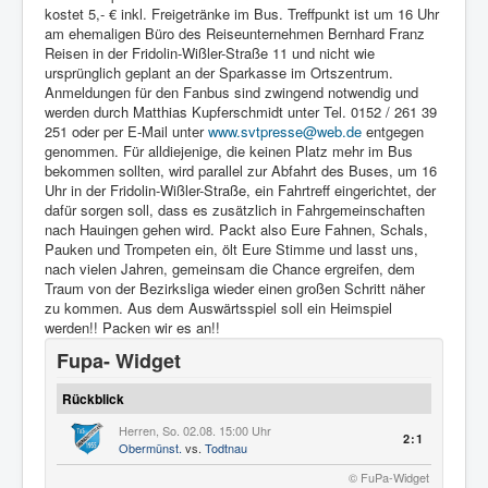
kostet 5,- € inkl. Freigetränke im Bus. Treffpunkt ist um 16 Uhr
am ehemaligen Büro des Reiseunternehmen Bernhard Franz
Reisen in der Fridolin-Wißler-Straße 11 und nicht wie
ursprünglich geplant an der Sparkasse im Ortszentrum.
Anmeldungen für den Fanbus sind zwingend notwendig und
werden durch Matthias Kupferschmidt unter Tel. 0152 / 261 39
251 oder per E-Mail unter
www.svtpresse@web.de
entgegen
genommen. Für alldiejenige, die keinen Platz mehr im Bus
bekommen sollten, wird parallel zur Abfahrt des Buses, um 16
Uhr in der Fridolin-Wißler-Straße, ein Fahrtreff eingerichtet, der
dafür sorgen soll, dass es zusätzlich in Fahrgemeinschaften
nach Hauingen gehen wird. Packt also Eure Fahnen, Schals,
Pauken und Trompeten ein, ölt Eure Stimme und lasst uns,
nach vielen Jahren, gemeinsam die Chance ergreifen, dem
Traum von der Bezirksliga wieder einen großen Schritt näher
zu kommen. Aus dem Auswärtsspiel soll ein Heimspiel
werden!! Packen wir es an!!
Fupa- Widget
Rückblick
Herren, So. 02.08. 15:00 Uhr
2:1
Obermünst.
vs.
Todtnau
© FuPa-Widget