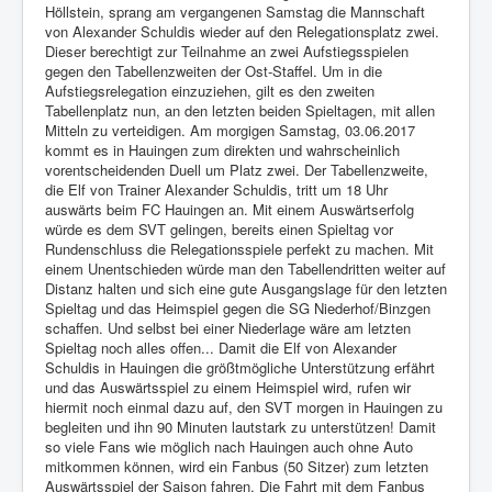
Höllstein, sprang am vergangenen Samstag die Mannschaft
von Alexander Schuldis wieder auf den Relegationsplatz zwei.
Dieser berechtigt zur Teilnahme an zwei Aufstiegsspielen
gegen den Tabellenzweiten der Ost-Staffel. Um in die
Aufstiegsrelegation einzuziehen, gilt es den zweiten
Tabellenplatz nun, an den letzten beiden Spieltagen, mit allen
Mitteln zu verteidigen. Am morgigen Samstag, 03.06.2017
kommt es in Hauingen zum direkten und wahrscheinlich
vorentscheidenden Duell um Platz zwei. Der Tabellenzweite,
die Elf von Trainer Alexander Schuldis, tritt um 18 Uhr
auswärts beim FC Hauingen an. Mit einem Auswärtserfolg
würde es dem SVT gelingen, bereits einen Spieltag vor
Rundenschluss die Relegationsspiele perfekt zu machen. Mit
einem Unentschieden würde man den Tabellendritten weiter auf
Distanz halten und sich eine gute Ausgangslage für den letzten
Spieltag und das Heimspiel gegen die SG Niederhof/Binzgen
schaffen. Und selbst bei einer Niederlage wäre am letzten
Spieltag noch alles offen... Damit die Elf von Alexander
Schuldis in Hauingen die größtmögliche Unterstützung erfährt
und das Auswärtsspiel zu einem Heimspiel wird, rufen wir
hiermit noch einmal dazu auf, den SVT morgen in Hauingen zu
begleiten und ihn 90 Minuten lautstark zu unterstützen! Damit
so viele Fans wie möglich nach Hauingen auch ohne Auto
mitkommen können, wird ein Fanbus (50 Sitzer) zum letzten
Auswärtsspiel der Saison fahren. Die Fahrt mit dem Fanbus