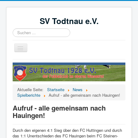
SV Todtnau e.V.
Suchen
...
Navigation
an/aus
Startseite
News
Der Verein
Aktuelle Seite:
Startseite
News
Aktive
Spielberichte
Aufruf - alle gemeinsam nach Hauingen!
Jugend
Aufruf - alle gemeinsam nach
Hauingen!
Förderverein
Videoüberwachung
Durch den eigenen 4:1 Sieg über den FC Huttingen und durch
das 1:1 Unentschieden des FC Hauingen beim FC Steinen-
Kinder- und Jugendschutzkonzept