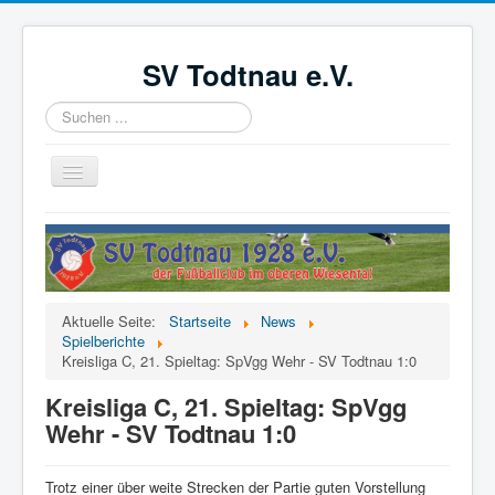
SV Todtnau e.V.
Suchen
...
Navigation
an/aus
Startseite
News
Der Verein
Aktuelle Seite:
Startseite
News
Aktive
Spielberichte
Kreisliga C, 21. Spieltag: SpVgg Wehr - SV Todtnau 1:0
Jugend
Kreisliga C, 21. Spieltag: SpVgg
Förderverein
Wehr - SV Todtnau 1:0
Videoüberwachung
Trotz einer über weite Strecken der Partie guten Vorstellung
Kinder- und Jugendschutzkonzept