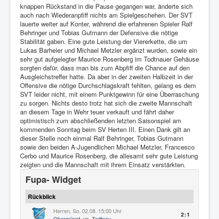
knappen Rückstand in die Pause gegangen war, änderte sich
auch nach Wiederanpfiff nichts am Spielgeschehen. Der SVT
lauerte weiter auf Konter, während die erfahrenen Spieler Ralf
Behringer und Tobias Gutmann der Defensive die nötige
Stabilität gaben. Eine gute Leistung der Viererkette, die um
Lukas Barheier und Michael Metzler ergänzt wurden, sowie ein
sehr gut aufgelegter Maurice Rosenberg im Todtnauer Gehäuse
sorgten dafür, dass man bis zum Abpfiff die Chance auf den
Ausgleichstreffer hatte. Da aber in der zweiten Halbzeit in der
Offensive die nötige Durchschlagskraft fehlten, gelang es dem
SVT leider nicht, mit einem Punktgewinn für eine Überraschung
zu sorgen. Nichts desto trotz hat sich die zweite Mannschaft
an diesem Tage in Wehr teuer verkauft und fährt daher
optimistisch zum abschließenden letzten Saisonspiel am
kommenden Sonntag beim SV Herten III. Einen Dank gilt an
dieser Stelle noch einmal Ralf Behringer, Tobias Gutmann
sowie den beiden A-Jugendlichen Michael Metzler, Francesco
Cerbo und Maurice Rosenberg, die allesamt sehr gute Leistung
zeigten und die Mannschaft mit ihrem Einsatz verstärkten.
Fupa- Widget
Rückblick
Herren, So. 02.08. 15:00 Uhr
2:1
Obermünst.
vs.
Todtnau