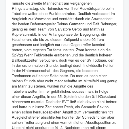
musste die zweite Mannschaft am vergangenen
Pfingstsamstag, die Heimreise von ihrer Auswärtspartie beim
Tabellenzweiten ohne Punkte antreten. Deutlich verbessert im
Vergleich zur Vorwoche und verstärkt durch die Anwesenheit
der beiden Defensivspieler Tobias Gutmann und Ralf Behringer,
gelang es dem Team von Salvatore Cerbo und Matthias
Kupferschmidt, in der Anfangsphase der Begegnung, die
Hausherren, die bis zu diesem Zeitpunkt stolze 92 Tore
geschossen und lediglich nur neun Gegentreffer kassiert
hatten, vom eigenen Tor fernzuhalten. Zwar konnte sich die
SpVgg Wehr Feldvorteile erarbeiten und die deutlich höheren
Ballbesitzzeiten verbuchen, doch war es der SV Todtnau, der
in der ersten halben Stunde, bedingt durch individuelle Fehler
in der Hintermannschaft des Gegners, die besseren
Torchancen auf seiner Seite hatte. Da man es nach einer
halben Stunde aber nicht mehr schaffte im Mittelfeld eng genug
am Mann zu stehen, wurden nun die Angriffe des
Tabellenzweiten immer gefährlicher, sodass man, in Folge
einer dieser Angriffe, in der 35. Spielminute den 0:1 Rückstand
hinnehmen musste. Doch der SVT ließ sich davon nicht beirren
und hatte nur kurze Zeit später Pech, als Samuele Savino
einen schön herausgespielten Angriff zum vermeintlichen 1:1
Ausgleichstreffer abschließen konnte, der Schiedsrichter aber
seinen Treffer aufgrund einer vermeintlichen Abseitsposition zu
Unrecht nicht anerkannte (41.). Nachdem man mit einem