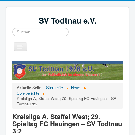
SV Todtnau e.V.
Suchen
...
Navigation
an/aus
Startseite
News
Der Verein
Aktuelle Seite:
Startseite
News
Aktive
Spielberichte
Kreisliga A, Staffel West; 29. Spieltag FC Hauingen – SV
Jugend
Todtnau 3:2
Förderverein
Kreisliga A, Staffel West; 29.
Spieltag FC Hauingen – SV Todtnau
Videoüberwachung
3:2
Kinder- und Jugendschutzkonzept