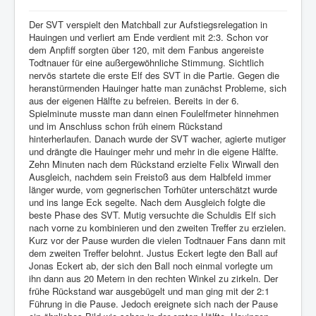
Der SVT verspielt den Matchball zur Aufstiegsrelegation in
Hauingen und verliert am Ende verdient mit 2:3. Schon vor
dem Anpfiff sorgten über 120, mit dem Fanbus angereiste
Todtnauer für eine außergewöhnliche Stimmung. Sichtlich
nervös startete die erste Elf des SVT in die Partie. Gegen die
heranstürmenden Hauinger hatte man zunächst Probleme, sich
aus der eigenen Hälfte zu befreien. Bereits in der 6.
Spielminute musste man dann einen Foulelfmeter hinnehmen
und im Anschluss schon früh einem Rückstand
hinterherlaufen. Danach wurde der SVT wacher, agierte mutiger
und drängte die Hauinger mehr und mehr in die eigene Hälfte.
Zehn Minuten nach dem Rückstand erzielte Felix Wirwall den
Ausgleich, nachdem sein Freistoß aus dem Halbfeld immer
länger wurde, vom gegnerischen Torhüter unterschätzt wurde
und ins lange Eck segelte. Nach dem Ausgleich folgte die
beste Phase des SVT. Mutig versuchte die Schuldis Elf sich
nach vorne zu kombinieren und den zweiten Treffer zu erzielen.
Kurz vor der Pause wurden die vielen Todtnauer Fans dann mit
dem zweiten Treffer belohnt. Justus Eckert legte den Ball auf
Jonas Eckert ab, der sich den Ball noch einmal vorlegte um
ihn dann aus 20 Metern in den rechten Winkel zu zirkeln. Der
frühe Rückstand war ausgebügelt und man ging mit der 2:1
Führung in die Pause. Jedoch ereignete sich nach der Pause