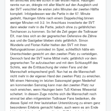
ein ähnliches Bild wie schon in der ersten Hälfte. Hauingen
rannte nun an, drängte mit aller Macht auf den Ausgleich und
der SVT verschlief die ersten zehn Minuten der zweiten Hälfte
komplett. Infolgedessen war die Partie in der 57. Minute
gedreht, Hauingen führte nach einem Doppelschlag binnen
weniger Minuten mit 3:2. Im Anschluss investierte der SVT
dann wieder mehr in die Partie, jedoch ohne zu gefährlichen
Torchancen zu kommen. So lief die Zeit gegen die Todtnauer
Elf, man biss sich an der gegnerischen Defensive die Zähne
aus und die Gastgeber blieben stets gefährlich. Simon
Wunderle und Florian Keller hielten den SVT mit ihren
Rettungsaktionen zumindest im Spiel, schließlich hätte ein
Unentschieden gereicht um den zweiten Platz zu verteidigen.
Dennoch fand der SVT keine Mittel mehr, gefährlich vor dem
gegnerischen Tor aufzutauchen und mit dem Schlusspfiff des
Schiris, war die Enttäuschung der vielen Fans und der
Mannschaft entsprechend groß. Nun hat es die Mannschaft
nicht mehr in der eigenen Hand den zweiten Platz zu erreichen.
Mit einem Heimsieg im letzten Saisonspiel gegen Niederhof
am kommenden Samstag kann man den zweiten Platz nur
noch erreichen, wenn Hauingen beim TuS Kleines Wiesental
scheitert. In diesem Zuge möchte sich die Mannschaft noch
einmal bei allen mitgereisten Todtnauer Fans bedanken, die
dieses Spiel mit ihrer lautstarken Unterstützung zu einem ganz
besonderen Erlebnis gemacht haben, auch wenn es am Ende