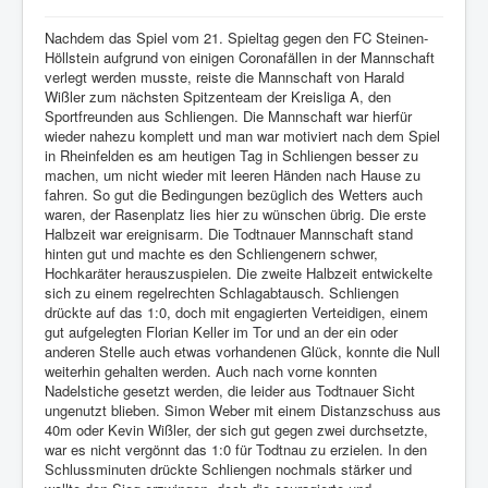
Nachdem das Spiel vom 21. Spieltag gegen den FC Steinen-
Höllstein aufgrund von einigen Coronafällen in der Mannschaft
verlegt werden musste, reiste die Mannschaft von Harald
Wißler zum nächsten Spitzenteam der Kreisliga A, den
Sportfreunden aus Schliengen. Die Mannschaft war hierfür
wieder nahezu komplett und man war motiviert nach dem Spiel
in Rheinfelden es am heutigen Tag in Schliengen besser zu
machen, um nicht wieder mit leeren Händen nach Hause zu
fahren. So gut die Bedingungen bezüglich des Wetters auch
waren, der Rasenplatz lies hier zu wünschen übrig. Die erste
Halbzeit war ereignisarm. Die Todtnauer Mannschaft stand
hinten gut und machte es den Schliengenern schwer,
Hochkaräter herauszuspielen. Die zweite Halbzeit entwickelte
sich zu einem regelrechten Schlagabtausch. Schliengen
drückte auf das 1:0, doch mit engagierten Verteidigen, einem
gut aufgelegten Florian Keller im Tor und an der ein oder
anderen Stelle auch etwas vorhandenen Glück, konnte die Null
weiterhin gehalten werden. Auch nach vorne konnten
Nadelstiche gesetzt werden, die leider aus Todtnauer Sicht
ungenutzt blieben. Simon Weber mit einem Distanzschuss aus
40m oder Kevin Wißler, der sich gut gegen zwei durchsetzte,
war es nicht vergönnt das 1:0 für Todtnau zu erzielen. In den
Schlussminuten drückte Schliengen nochmals stärker und