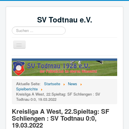
SV Todtnau e.V.
Suchen
...
Navigation
an/aus
Startseite
News
Der Verein
Aktuelle Seite:
Startseite
News
Aktive
Spielberichte
Kreisliga A West, 22.Spieltag: SF Schliengen : SV
Jugend
Todtnau 0:0, 19.03.2022
Förderverein
Kreisliga A West, 22.Spieltag: SF
Schliengen : SV Todtnau 0:0,
Videoüberwachung
19.03.2022
Kinder- und Jugendschutzkonzept