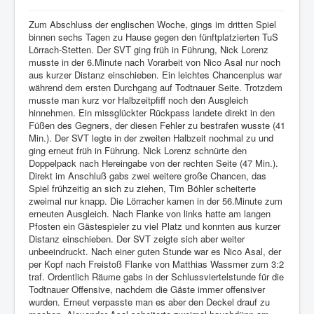
Zum Abschluss der englischen Woche, gings im dritten Spiel
binnen sechs Tagen zu Hause gegen den fünftplatzierten TuS
Lörrach-Stetten. Der SVT ging früh in Führung, Nick Lorenz
musste in der 6.Minute nach Vorarbeit von Nico Asal nur noch
aus kurzer Distanz einschieben. Ein leichtes Chancenplus war
während dem ersten Durchgang auf Todtnauer Seite. Trotzdem
musste man kurz vor Halbzeitpfiff noch den Ausgleich
hinnehmen. Ein missglückter Rückpass landete direkt in den
Füßen des Gegners, der diesen Fehler zu bestrafen wusste (41
Min.). Der SVT legte in der zweiten Halbzeit nochmal zu und
ging erneut früh in Führung. Nick Lorenz schnürte den
Doppelpack nach Hereingabe von der rechten Seite (47 Min.).
Direkt im Anschluß gabs zwei weitere große Chancen, das
Spiel frühzeitig an sich zu ziehen, Tim Böhler scheiterte
zweimal nur knapp. Die Lörracher kamen in der 56.Minute zum
erneuten Ausgleich. Nach Flanke von links hatte am langen
Pfosten ein Gästespieler zu viel Platz und konnten aus kurzer
Distanz einschieben. Der SVT zeigte sich aber weiter
unbeeindruckt. Nach einer guten Stunde war es Nico Asal, der
per Kopf nach Freistoß Flanke von Matthias Wassmer zum 3:2
traf. Ordentlich Räume gabs in der Schlussviertelstunde für die
Todtnauer Offensive, nachdem die Gäste immer offensiver
wurden. Erneut verpasste man es aber den Deckel drauf zu