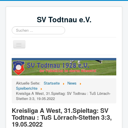
SV Todtnau e.V.
Suchen
...
Navigation
an/aus
Startseite
News
Der Verein
Aktuelle Seite:
Startseite
News
Aktive
Spielberichte
Kreisliga A West, 31.Spieltag: SV Todtnau : TuS Lörrach-
Jugend
Stetten 3:3, 19.05.2022
Förderverein
Kreisliga A West, 31.Spieltag: SV
Todtnau : TuS Lörrach-Stetten 3:3,
Videoüberwachung
19.05.2022
Kinder- und Jugendschutzkonzept