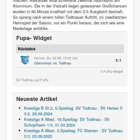
machen. Alexander Asal scheiterte zweimal hauchdünn am
Aluminium. Die in der Vielzahl liegen gelassenen Großchancen
wurden in 90.Minute knallhart mit dem 3:3 Ausgleich bestraft.
So sprang nach einem tollen Todtnauer Auftritt, im zweitletzten
Heimspiel der Saison, nur ein Punkt heraus, der sich wie eine
Niederlage anfühlte.
Fupa- Widget
Rückblick
Herren, So. 02.08. 15:00 Uhr
2:1
Obermünst.
vs.
Todtnau
© FuPa-Widget
SV Todtnau auf FuPa
Neueste Artikel
Kreisliga B St.2, 5.Spieltag: SV Todtnau : SV Herten II
3:3, 29.09.2024
Kreisliga A West, 16.Spieltag: SV Todtnau : SV
Schopfheim 1:0, 01.04.2024
Kreisliga A West, 3.Spieltag: FC Steinen : SV Todtnau
5:3, 03.09.2023