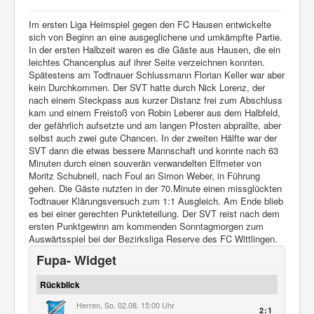
Im ersten Liga Heimspiel gegen den FC Hausen entwickelte
sich von Beginn an eine ausgeglichene und umkämpfte Partie.
In der ersten Halbzeit waren es die Gäste aus Hausen, die ein
leichtes Chancenplus auf ihrer Seite verzeichnen konnten.
Spätestens am Todtnauer Schlussmann Florian Keller war aber
kein Durchkommen. Der SVT hatte durch Nick Lorenz, der
nach einem Steckpass aus kurzer Distanz frei zum Abschluss
kam und einem Freistoß von Robin Leberer aus dem Halbfeld,
der gefährlich aufsetzte und am langen Pfosten abprallte, aber
selbst auch zwei gute Chancen. In der zweiten Hälfte war der
SVT dann die etwas bessere Mannschaft und konnte nach 63
Minuten durch einen souverän verwandelten Elfmeter von
Moritz Schubnell, nach Foul an Simon Weber, in Führung
gehen. Die Gäste nutzten in der 70.Minute einen missglückten
Todtnauer Klärungsversuch zum 1:1 Ausgleich. Am Ende blieb
es bei einer gerechten Punkteteilung. Der SVT reist nach dem
ersten Punktgewinn am kommenden Sonntagmorgen zum
Auswärtsspiel bei der Bezirksliga Reserve des FC Wittlingen.
Fupa- Widget
Rückblick
Herren, So. 02.08. 15:00 Uhr
2:1