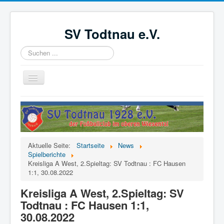
SV Todtnau e.V.
Suchen
...
Navigation
an/aus
Startseite
News
Der Verein
Aktuelle Seite:
Startseite
News
Aktive
Spielberichte
Kreisliga A West, 2.Spieltag: SV Todtnau : FC Hausen
Jugend
1:1, 30.08.2022
Förderverein
Kreisliga A West, 2.Spieltag: SV
Todtnau : FC Hausen 1:1,
Videoüberwachung
30.08.2022
Kinder- und Jugendschutzkonzept