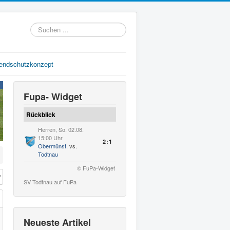
Suchen
...
gendschutzkonzept
Fupa- Widget
Rückblick
Herren, So. 02.08.
15:00 Uhr
2:1
Obermünst.
vs.
Todtnau
© FuPa-Widget
#
SV Todtnau auf FuPa
Neueste Artikel