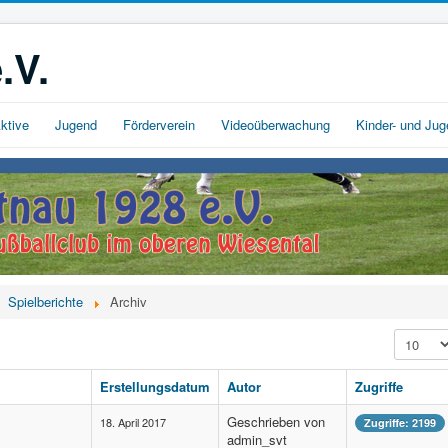
.V.
ktive
Jugend
Förderverein
Videoüberwachung
Kinder- und Ju
Spielberichte
Archiv
Anzeige 
Erstellungsdatum
Autor
Zugriffe
Geschrieben von
18. April 2017
Zugriffe: 2199
admin_svt