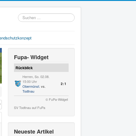
Suchen
...
gendschutzkonzept
Fupa- Widget
Rückblick
Herren, So. 02.08.
15:00 Uhr
2:1
Obermünst.
vs.
Todtnau
© FuPa-Widget
#
SV Todtnau auf FuPa
Neueste Artikel