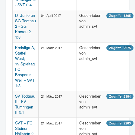
- SVT 0:4
D- Junioren
Geschrieben
04. April 2017
Zugriffe: 1865
SG Todtnau
von
2 - SG
admin_svt
Karsau 2
1:8
Kreisliga A,
Geschrieben
21. März 2017
Zugriffe: 2275
Staffel
von
West;
admin_svt
19.Spieltag
FC
Bosporus
Weil – SVT
1:3
SV Todtnau
Geschrieben
21. März 2017
Zugriffe: 2384
II - FV
von
Tumringen
admin_svt
II 3:1
SVT – FC
Geschrieben
21. März 2017
Zugriffe: 2283
Steinen
von
Höllstein 2
admin_svt