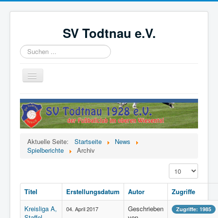
SV Todtnau e.V.
Suchen
...
Navigation
an/aus
Startseite
News
Der Verein
Aktuelle Seite:
Startseite
News
Aktive
Spielberichte
Archiv
Jugend
Anzeige #
Förderverein
Titel
Erstellungsdatum
Autor
Zugriffe
Videoüberwachung
Kreisliga A,
Geschrieben
04. April 2017
Zugriffe: 1985
Kinder- und Jugendschutzkonzept
Staffel
von