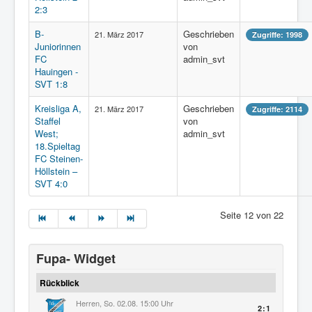
2:3
B-
Geschrieben
21. März 2017
Zugriffe: 1998
Juniorinnen
von
FC
admin_svt
Hauingen -
SVT 1:8
Kreisliga A,
Geschrieben
21. März 2017
Zugriffe: 2114
Staffel
von
West;
admin_svt
18.Spieltag
FC Steinen-
Höllstein –
SVT 4:0
Seite 12 von 22
Fupa- Widget
Rückblick
Herren, So. 02.08. 15:00 Uhr
2:1