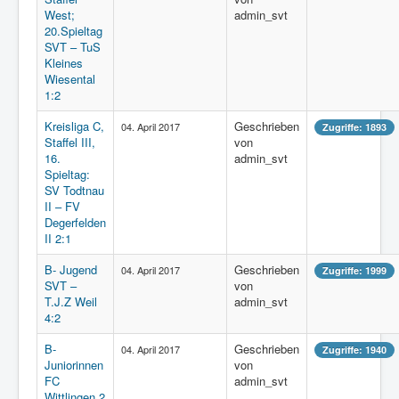
West;
admin_svt
20.Spieltag
SVT – TuS
Kleines
Wiesental
1:2
Kreisliga C,
Geschrieben
04. April 2017
Zugriffe: 1893
Staffel III,
von
16.
admin_svt
Spieltag:
SV Todtnau
II – FV
Degerfelden
II 2:1
B- Jugend
Geschrieben
04. April 2017
Zugriffe: 1999
SVT –
von
T.J.Z Weil
admin_svt
4:2
B-
Geschrieben
04. April 2017
Zugriffe: 1940
Juniorinnen
von
FC
admin_svt
Wittlingen 2