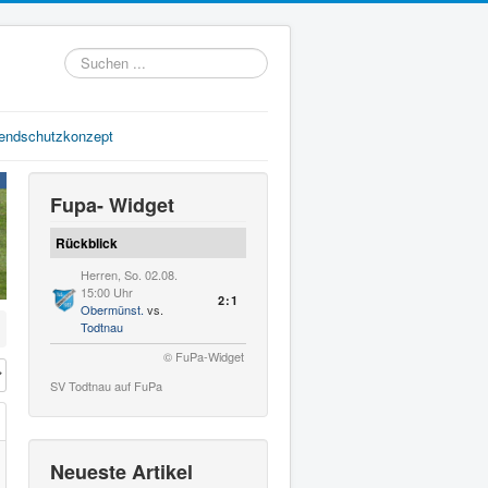
Suchen
...
gendschutzkonzept
Fupa- Widget
Rückblick
Herren, So. 02.08.
15:00 Uhr
2:1
Obermünst.
vs.
Todtnau
© FuPa-Widget
#
SV Todtnau auf FuPa
Neueste Artikel