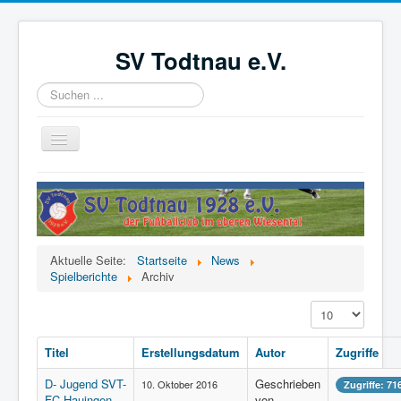
SV Todtnau e.V.
Suchen
...
Navigation
an/aus
Startseite
News
Der Verein
Aktuelle Seite:
Startseite
News
Aktive
Spielberichte
Archiv
Jugend
Anzeige #
Förderverein
Titel
Erstellungsdatum
Autor
Zugriffe
Videoüberwachung
D- Jugend SVT-
Geschrieben
10. Oktober 2016
Zugriffe: 71
Kinder- und Jugendschutzkonzept
FC Hauingen
von