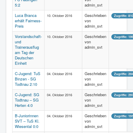
5:2
admin_svt
Luca Branca
Geschrieben
10. Oktober 2016
Zugriffe: 81
erhält Fairness-
von
Preis
admin_svt
Vorstandschaft-
Geschrieben
10. Oktober 2016
Zugriffe: 19
und
von
Trainerausflug
admin_svt
am Tag der
Deutschen
Einheit
C-Jugend: TuS
Geschrieben
04. Oktober 2016
Zugriffe: 20
Binzen - SG
von
Todtnau 2:10
admin_svt
C-Jugend: SG
Geschrieben
04. Oktober 2016
Zugriffe: 29
Todtnau – SG
von
Herten 4:0
admin_svt
B-Juniorinnen
Geschrieben
04. Oktober 2016
Zugriffe: 19
SVT – TuS Kl.
von
Wiesental 0:0
admin_svt