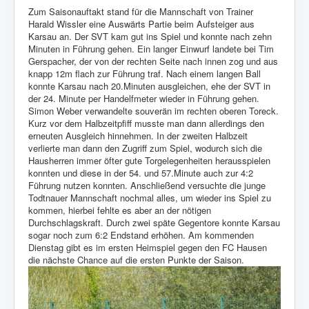
Zum Saisonauftakt stand für die Mannschaft von Trainer
Harald Wissler eine Auswärts Partie beim Aufsteiger aus
Karsau an. Der SVT kam gut ins Spiel und konnte nach zehn
Minuten in Führung gehen. Ein langer Einwurf landete bei Tim
Gerspacher, der von der rechten Seite nach innen zog und aus
knapp 12m flach zur Führung traf. Nach einem langen Ball
konnte Karsau nach 20.Minuten ausgleichen, ehe der SVT in
der 24. Minute per Handelfmeter wieder in Führung gehen.
Simon Weber verwandelte souverän im rechten oberen Toreck.
Kurz vor dem Halbzeitpfiff musste man dann allerdings den
erneuten Ausgleich hinnehmen. In der zweiten Halbzeit
verlierte man dann den Zugriff zum Spiel, wodurch sich die
Hausherren immer öfter gute Torgelegenheiten herausspielen
konnten und diese in der 54. und 57.Minute auch zur 4:2
Führung nutzen konnten. Anschließend versuchte die junge
Todtnauer Mannschaft nochmal alles, um wieder ins Spiel zu
kommen, hierbei fehlte es aber an der nötigen
Durchschlagskraft. Durch zwei späte Gegentore konnte Karsau
sogar noch zum 6:2 Endstand erhöhen. Am kommenden
Dienstag gibt es im ersten Heimspiel gegen den FC Hausen
die nächste Chance auf die ersten Punkte der Saison.