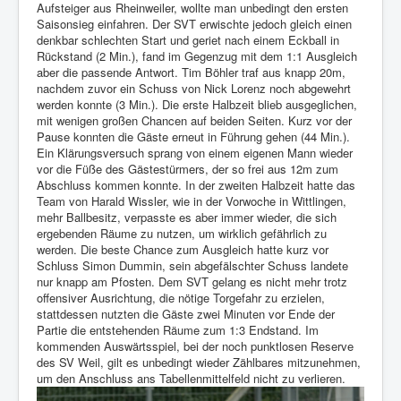
Aufsteiger aus Rheinweiler, wollte man unbedingt den ersten
Saisonsieg einfahren. Der SVT erwischte jedoch gleich einen
denkbar schlechten Start und geriet nach einem Eckball in
Rückstand (2 Min.), fand im Gegenzug mit dem 1:1 Ausgleich
aber die passende Antwort. Tim Böhler traf aus knapp 20m,
nachdem zuvor ein Schuss von Nick Lorenz noch abgewehrt
werden konnte (3 Min.). Die erste Halbzeit blieb ausgeglichen,
mit wenigen großen Chancen auf beiden Seiten. Kurz vor der
Pause konnten die Gäste erneut in Führung gehen (44 Min.).
Ein Klärungsversuch sprang von einem eigenen Mann wieder
vor die Füße des Gästestürmers, der so frei aus 12m zum
Abschluss kommen konnte. In der zweiten Halbzeit hatte das
Team von Harald Wissler, wie in der Vorwoche in Wittlingen,
mehr Ballbesitz, verpasste es aber immer wieder, die sich
ergebenden Räume zu nutzen, um wirklich gefährlich zu
werden. Die beste Chance zum Ausgleich hatte kurz vor
Schluss Simon Dummin, sein abgefälschter Schuss landete
nur knapp am Pfosten. Dem SVT gelang es nicht mehr trotz
offensiver Ausrichtung, die nötige Torgefahr zu erzielen,
stattdessen nutzten die Gäste zwei Minuten vor Ende der
Partie die entstehenden Räume zum 1:3 Endstand. Im
kommenden Auswärtsspiel, bei der noch punktlosen Reserve
des SV Weil, gilt es unbedingt wieder Zählbares mitzunehmen,
um den Anschluss ans Tabellenmittelfeld nicht zu verlieren.