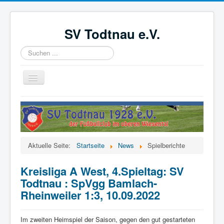
SV Todtnau e.V.
Suchen
...
Navigation
an/aus
Startseite
News
Der Verein
Aktuelle Seite:
Startseite
News
Spielberichte
Aktive
Kreisliga A West, 4.Spieltag: SV
Jugend
Todtnau : SpVgg Bamlach-
Förderverein
Rheinweiler 1:3, 10.09.2022
Videoüberwachung
Im zweiten Heimspiel der Saison, gegen den gut gestarteten
Kinder- und Jugendschutzkonzept