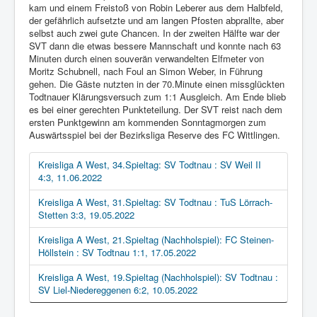
kam und einem Freistoß von Robin Leberer aus dem Halbfeld,
der gefährlich aufsetzte und am langen Pfosten abprallte, aber
selbst auch zwei gute Chancen. In der zweiten Hälfte war der
SVT dann die etwas bessere Mannschaft und konnte nach 63
Minuten durch einen souverän verwandelten Elfmeter von
Moritz Schubnell, nach Foul an Simon Weber, in Führung
gehen. Die Gäste nutzten in der 70.Minute einen missglückten
Todtnauer Klärungsversuch zum 1:1 Ausgleich. Am Ende blieb
es bei einer gerechten Punkteteilung. Der SVT reist nach dem
ersten Punktgewinn am kommenden Sonntagmorgen zum
Auswärtsspiel bei der Bezirksliga Reserve des FC Wittlingen.
Kreisliga A West, 34.Spieltag: SV Todtnau : SV Weil II
4:3, 11.06.2022
Kreisliga A West, 31.Spieltag: SV Todtnau : TuS Lörrach-
Stetten 3:3, 19.05.2022
Kreisliga A West, 21.Spieltag (Nachholspiel): FC Steinen-
Höllstein : SV Todtnau 1:1, 17.05.2022
Kreisliga A West, 19.Spieltag (Nachholspiel): SV Todtnau :
SV Liel-Niedereggenen 6:2, 10.05.2022