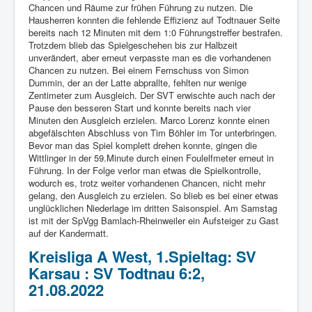
Chancen und Räume zur frühen Führung zu nutzen. Die
Hausherren konnten die fehlende Effizienz auf Todtnauer Seite
bereits nach 12 Minuten mit dem 1:0 Führungstreffer bestrafen.
Trotzdem blieb das Spielgeschehen bis zur Halbzeit
unverändert, aber erneut verpasste man es die vorhandenen
Chancen zu nutzen. Bei einem Fernschuss von Simon
Dummin, der an der Latte abprallte, fehlten nur wenige
Zentimeter zum Ausgleich. Der SVT erwischte auch nach der
Pause den besseren Start und konnte bereits nach vier
Minuten den Ausgleich erzielen. Marco Lorenz konnte einen
abgefälschten Abschluss von Tim Böhler im Tor unterbringen.
Bevor man das Spiel komplett drehen konnte, gingen die
Wittlinger in der 59.Minute durch einen Foulelfmeter erneut in
Führung. In der Folge verlor man etwas die Spielkontrolle,
wodurch es, trotz weiter vorhandenen Chancen, nicht mehr
gelang, den Ausgleich zu erzielen. So blieb es bei einer etwas
unglücklichen Niederlage im dritten Saisonspiel. Am Samstag
ist mit der SpVgg Bamlach-Rheinweiler ein Aufsteiger zu Gast
auf der Kandermatt.
Kreisliga A West, 1.Spieltag: SV
Karsau : SV Todtnau 6:2,
21.08.2022