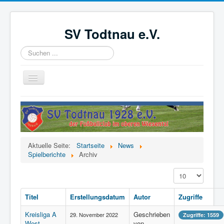
SV Todtnau e.V.
Suchen
...
Navigation
an/aus
Startseite
News
Der Verein
Aktuelle Seite:
Startseite
News
Aktive
Spielberichte
Archiv
Jugend
Anzeige #
Förderverein
Titel
Erstellungsdatum
Autor
Zugriffe
Videoüberwachung
Kreisliga A
Geschrieben
29. November 2022
Zugriffe: 1559
Kinder- und Jugendschutzkonzept
West,
von