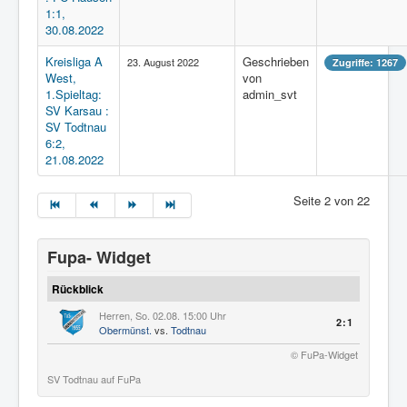
1:1,
30.08.2022
Kreisliga A
Geschrieben
23. August 2022
Zugriffe: 1267
West,
von
1.Spieltag:
admin_svt
SV Karsau :
SV Todtnau
6:2,
21.08.2022
Seite 2 von 22
Fupa- Widget
Rückblick
Herren, So. 02.08. 15:00 Uhr
2:1
Obermünst.
vs.
Todtnau
© FuPa-Widget
SV Todtnau auf FuPa